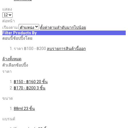
แสดง
ต่อหน้า
เรียงตาม
ตั้งค่าตามลำดับมากไปน้อย
Filter Products By
ตอนนี้ช้อปปิ้งโดย
ราคา
฿100 - ฿200
ลบรายการสินค้านี้ออก
ล้างทั้งหมด
ตัวเลือกช้อปปิ้ง
ราคา
฿150
-
฿160
20
ชิ้น
฿170
-
฿200
3
ชิ้น
ขนาด
88ml
23
ชิ้น
แบรนด์