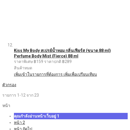
Kiss My Body สเปรย์น้ำหอม กลิ่นเฟียร์ส (ขนาด 88 ml)
Perfume Body Mist (Fierce) 88 ml
ราคาพิเศษ
฿159
ราคาปกติ
฿289
สินค้าหมด
เพิ่มเข้าในรายการที่ต้องการ
เพิ่มเพื่อเปรียบเทียบ
ตัวกรอง
รายการ
1
-
12
จาก
23
หน้า
คุณกำลังอ่านหน้าเว็บอยู่
1
หน้า
2
หน้า
ถัดไป