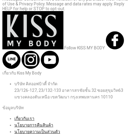
of Use & Privacy Policy. Message and data rates may apply. Reply
HELP for help or STOP to opt-out.
Follow KISS MY BODY
เกี่ยวกับ Kiss My Body
บริษัท คิสออฟบิวตี้ จำกัด
23/126-127, 23/132-133 อาคารสรชัยชั้น 32 ซอยสุขุมวิท63
แขวงคลองตันเหนือ เขตวัฒนา กรุงเทพมหานคร 10110
ข้อมูลบริษัท
เกี่ยวกับเรา
นโยบายการคืนสินค้า
นโยบายความเป็นส่วนตัว