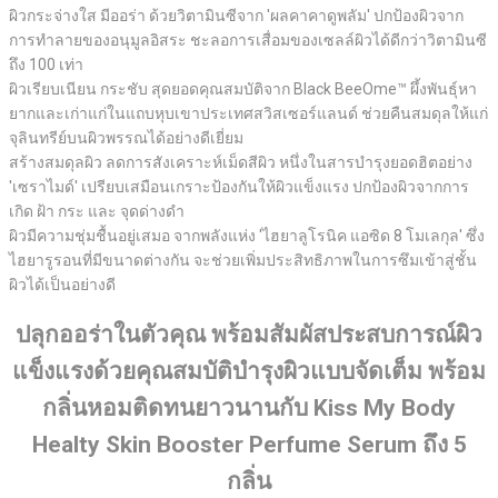
ผิวกระจ่างใส มีออร่า ด้วยวิตามินซีจาก 'ผลคาคาดูพลัม' ปกป้องผิวจาก
การทำลายของอนุมูลอิสระ ชะลอการเสื่อมของเซลล์ผิวได้ดีกว่าวิตามินซี
ถึง 100 เท่า
ผิวเรียบเนียน กระชับ สุดยอดคุณสมบัติจาก Black BeeOme™ ผึ้งพันธุ์หา
ยากและเก่าแก่ในแถบหุบเขาประเทศสวิสเซอร์แลนด์ ช่วยคืนสมดุลให้แก่
จุลินทรีย์บนผิวพรรณได้อย่างดีเยี่ยม
สร้างสมดุลผิว ลดการสังเคราะห์เม็ดสีผิว หนึ่งในสารบำรุงยอดฮิตอย่าง
'เซราไมด์' เปรียบเสมือนเกราะป้องกันให้ผิวแข็งแรง ปกป้องผิวจากการ
เกิด ฝ้า กระ และ จุดด่างดำ
ผิวมีความชุ่มชื้นอยู่เสมอ จากพลังแห่ง 'ไฮยาลูโรนิค แอซิด 8 โมเลกุล' ซึ่ง
ไฮยารูรอนที่มีขนาดต่างกัน จะช่วยเพิ่มประสิทธิภาพในการซึมเข้าสู่ชั้น
ผิวได้เป็นอย่างดี
ปลุกออร่าในตัวคุณ พร้อมสัมผัสประสบการณ์ผิว
แข็งแรงด้วยคุณสมบัติบำรุงผิวแบบจัดเต็ม พร้อม
กลิ่นหอมติดทนยาวนานกับ Kiss My Body
Healty Skin Booster Perfume Serum ถึง 5
กลิ่น