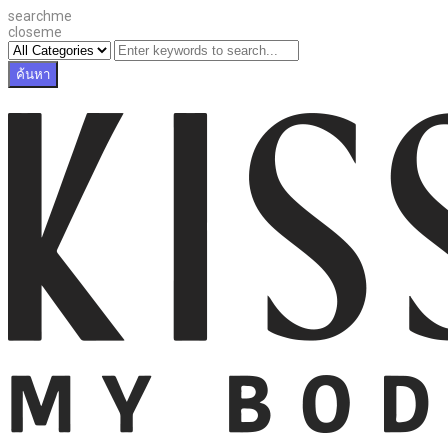
searchme
closeme
ค้นหา