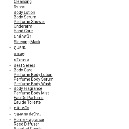
Cleansing
ผิวกาย
Body Lotion
Body Serum
Perfume Shower
Underarm
Hand Care
มาส์กหน้า
Sleeping Mask
ดูแลผม
แชมพู
ครีมนวด
Best Sellers
Body Care
Perfume Body Lotion
Perfume Body Serum
Perfume Body Wash
Body Fragrance
Perfume Body Mist
Eau De Parfums
Eau de Toilette
หน้าหลัก
ของตกแต่งบ้าน
Home Fragrance
Reed Diffuser
Scented Candle