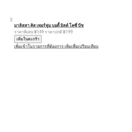
มาลิสสา คิส เพอร์ฟูม บอดี้ มิสต์ โคซี่ บีช
ราคาพิเศษ
฿149
ราคาปกติ
฿199
เพิ่มในตะกร้า
เพิ่มเข้าในรายการที่ต้องการ
เพิ่มเพื่อเปรียบเทียบ