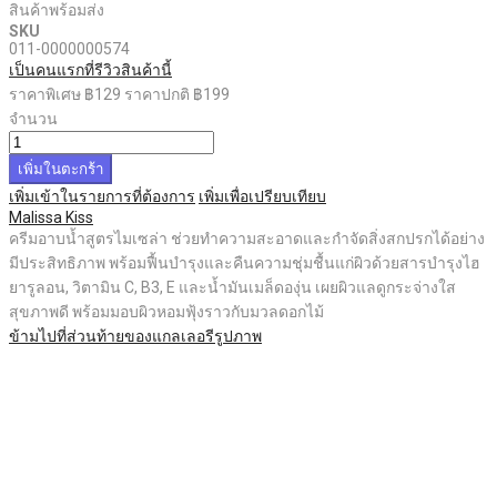
สินค้าพร้อมส่ง
SKU
011-0000000574
เป็นคนแรกที่รีวิวสินค้านี้
ราคาพิเศษ
฿129
ราคาปกติ
฿199
จำนวน
เพิ่มในตะกร้า
เพิ่มเข้าในรายการที่ต้องการ
เพิ่มเพื่อเปรียบเทียบ
Malissa Kiss
ครีมอาบน้ำสูตรไมเซล่า ช่วยทำความสะอาดและกำจัดสิ่งสกปรกได้อย่าง
มีประสิทธิภาพ พร้อมฟื้นบำรุงและคืนความชุ่มชื้นแก่ผิวด้วยสารบำรุงไฮ
ยารูลอน, วิตามิน C, B3, E และน้ำมันเมล็ดองุ่น เผยผิวแลดูกระจ่างใส
สุขภาพดี พร้อมมอบผิวหอมฟุ้งราวกับมวลดอกไม้
ข้ามไปที่ส่วนท้ายของแกลเลอรีรูปภาพ