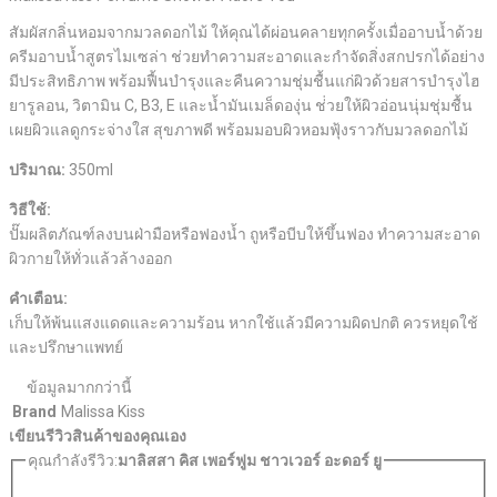
สัมผัสกลิ่นหอมจากมวลดอกไม้ ให้คุณได้ผ่อนคลายทุกครั้งเมื่ออาบน้ำด้วย
ครีมอาบน้ำสูตรไมเซล่า ช่วยทำความสะอาดและกำจัดสิ่งสกปรกได้อย่าง
มีประสิทธิภาพ พร้อมฟื้นบำรุงและคืนความชุ่มชื้นแก่ผิวด้วยสารบำรุงไฮ
ยารูลอน, วิตามิน C, B3, E และน้ำมันเมล็ดองุ่น ช่่วยให้ผิวอ่อนนุ่มชุ่มชื้น
เผยผิวแลดูกระจ่างใส สุขภาพดี พร้อมมอบผิวหอมฟุ้งราวกับมวลดอกไม้
ปริมาณ:
350ml
วิธีใช้:
ปั๊มผลิตภัณฑ์ลงบนฝ่ามือหรือฟองน้ำ ถูหรือบีบให้ขึ้นฟอง ทำความสะอาด
ผิวกายให้ทั่วแล้วล้างออก
คำเตือน:
เก็บให้พ้นแสงแดดและความร้อน หากใช้แล้วมีความผิดปกติ ควรหยุดใช้
และปรึกษาแพทย์
ข้อมูลมากกว่านี้
Brand
Malissa Kiss
เขียนรีวิวสินค้าของคุณเอง
คุณกำลังรีวิว:
มาลิสสา คิส เพอร์ฟูม ชาวเวอร์ อะดอร์ ยู