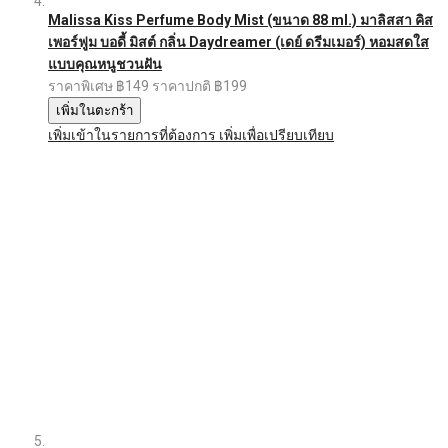
Malissa Kiss Perfume Body Mist (ขนาด 88 ml.) มาลิสสา คิส
เพอร์ฟูม บอดี้ มิสต์ กลิ่น Daydreamer (เดย์ ดรีมเมอร์) หอมสดใส
แบบคุณหนูชวนฝัน
ราคาพิเศษ
฿149
ราคาปกติ
฿199
เพิ่มในตะกร้า
เพิ่มเข้าในรายการที่ต้องการ
เพิ่มเพื่อเปรียบเทียบ