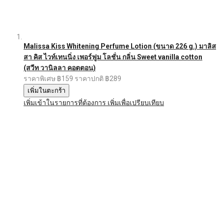
Malissa Kiss Whitening Perfume Lotion (ขนาด 226 g.) มาลิส
สา คิส ไวท์เทนนิ่ง เพอร์ฟูม โลชั่น กลิ่น Sweet vanilla cotton
(สวีท วานิลลา คอตตอน)
ราคาพิเศษ
฿159
ราคาปกติ
฿289
เพิ่มในตะกร้า
เพิ่มเข้าในรายการที่ต้องการ
เพิ่มเพื่อเปรียบเทียบ