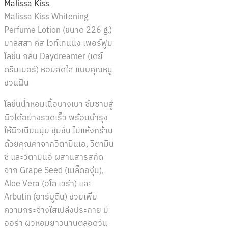
Malissa Kiss
Malissa Kiss Whitening
Perfume Lotion (ขนาด 226 g.)
มาลิสสา คิส ไวท์เทนนิ่ง เพอร์ฟูม
โลชั่น กลิ่น Daydreamer (เดย์
ดรีมเมอร์) หอมสดใส แบบคุณหนู
ชวนฝัน
โลชั่นน้ำหอมเนื้อบางเบา ซึมซาบสู่
ผิวได้อย่างรวดเร็ว พร้อมบำรุง
ให้ผิวเนียนนุ่ม ชุ่มชื่น ไม่แห้งกร้าน
ด้วยคุณค่าจากวิตามินเอ, วิตามิน
ซี และวิตามินอี ผสานสารสกัด
จาก Grape Seed (เมล็ดองุ่น),
Aloe Vera (อโล เวร่า) และ
Arbutin (อาร์บูติน) ช่วยเพิ่ม
ความกระจ่างใสเปล่งประกาย มี
ออร่า ผิวหอมยาวนานตลอดวัน