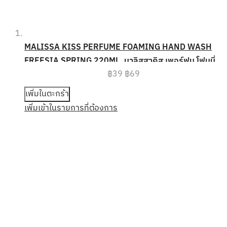
MALISSA KISS PERFUME FOAMING HAND WASH
FREESIA SPRING 220ML. มาลิสสาคิส เพอร์ฟูม โฟมมิ่ง
฿39
฿69
แฮนด์ วอช โฟมล้างมือ ฟรีเซีย สปริง แบบถุงชนิดเติม
(REFILL)
เพิ่มในตะกร้า
เพิ่มเข้าในรายการที่ต้องการ