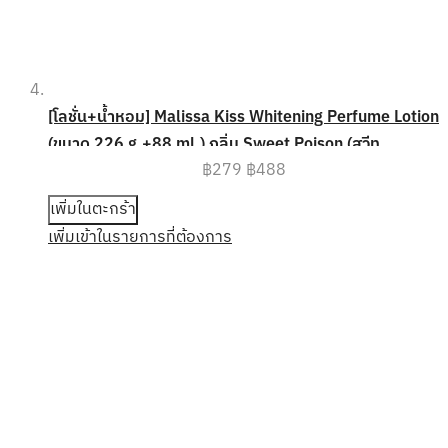
[โลชั่น+น้ำหอม] Malissa Kiss Whitening Perfume Lotion
(ขนาด 226 g.+88 ml.) กลิ่น Sweet Poison (สวีท
฿279
฿488
พอยซั่น) หอมสุดเซ็กซี่
เพิ่มในตะกร้า
เพิ่มเข้าในรายการที่ต้องการ