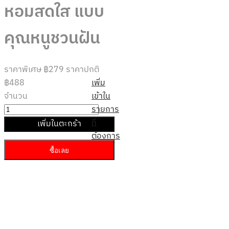
หอมสดใส แบบ
คุณหนูชวนฝัน
ราคาพิเศษ
฿279
ราคาปกติ
฿488
เพิ่ม
จำนวน
เข้าใน
รายการ
ที่
เพิ่มในตะกร้า
ต้องการ
ซื้อเลย