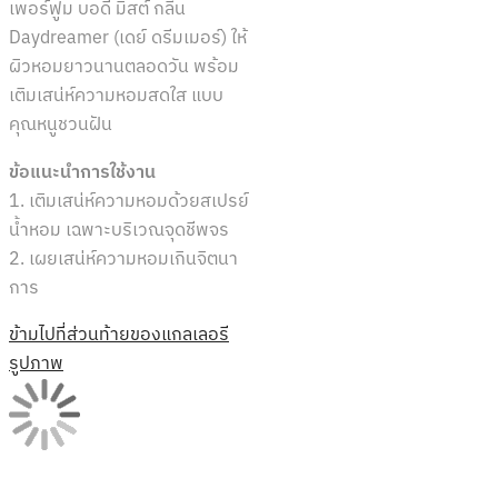
เพอร์ฟูม บอดี้ มิสต์ กลิ่น
Daydreamer (เดย์ ดรีมเมอร์) ให้
ผิวหอมยาวนานตลอดวัน พร้อม
เติมเสน่ห์ความหอมสดใส แบบ
คุณหนูชวนฝัน
ข้อแนะนำการใช้งาน
1. เติมเสน่ห์ความหอมด้วยสเปรย์
น้ำหอม เฉพาะบริเวณจุดชีพจร
2. เผยเสน่ห์ความหอมเกินจิตนา
การ
ข้ามไปที่ส่วนท้ายของแกลเลอรี
รูปภาพ