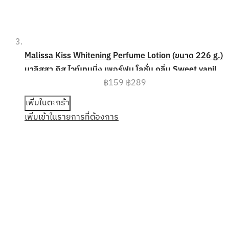
Malissa Kiss Whitening Perfume Lotion (ขนาด 226 g.)
มาลิสสา คิส ไวท์เทนนิ่ง เพอร์ฟูม โลชั่น กลิ่น Sweet vanilla
฿159
฿289
cotton (สวีท วานิลลา คอตตอน)
เพิ่มในตะกร้า
เพิ่มเข้าในรายการที่ต้องการ