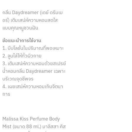
กลิ่น Daydreamer (เดย์ ดรีมเม
อร์) เติมเสน่ห์ความหอมสดใส
แบบคุณหนูชวนฝัน
ข้อแนะนำการใช้งาน
1. บีบโลชั่นในปริมาณที่พอเหมาะ
2. ลูบไล้ให้ทั่วผิวกาย
3. เติมเสน่ห์ความหอมด้วยสเปรย์
น้ำหอมกลิ่น Daydreamer เฉพาะ
บริเวณจุดชีพจร
4. เผยเสน่ห์ความหอมเกินจิตนา
การ
Malissa Kiss Perfume Body
Mist (ขนาด 88 ml.) มาลิสสา คิส