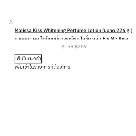
Malissa Kiss Whitening Perfume Lotion (ขนาด 226 g.)
มาลิสสา คิส ไวท์เทนนิ่ง เพอร์ฟูม โลชั่น กลิ่น Fly Me Away
฿159
฿289
(ฟลาย มี อะเวย์) หอมละมุน ดั่งเจ้าหญิง
เพิ่มในตะกร้า
เพิ่มเข้าในรายการที่ต้องการ