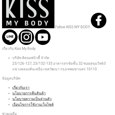
Follow KISS MY BODY
เกี่ยวกับ Kiss My Body
บริษัท คิสออฟบิวตี้ จำกัด
23/126-127, 23/132-133 อาคารสรชัยชั้น 32 ซอยสุขุมวิท63
แขวงคลองตันเหนือ เขตวัฒนา กรุงเทพมหานคร 10110
ข้อมูลบริษัท
เกี่ยวกับเรา
นโยบายการคืนสินค้า
นโยบายความเป็นส่วนตัว
เงื่อนไขการใช้งานเว็บไซต์
ช่วยเหลือ