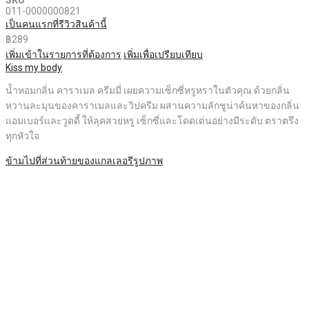
011-0000000821
เป็นคนแรกที่รีวิวสินค้านี้
฿289
เพิ่มเข้าในรายการที่ต้องการ
เพิ่มเพื่อเปรียบเทียบ
Kiss my body
น้ำหอมกลิ่น คาราเมล ครีมมี่ เผยความเซ็กซี่หรูหราในตัวคุณ ด้วยกลิ่น
หวานละมุนของคาราเมลและวิปครีม ผสานความลักชูน่าค้นหาของกลิ่น
แอมเบอร์และวูดดี้ ให้ลุคสวยหรู เซ็กซี่และโดดเด่นอย่างมีระดับ ตราตรึง
ทุกหัวใจ
ข้ามไปที่ส่วนท้ายของแกลเลอรีรูปภาพ