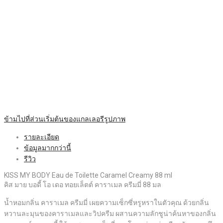
ข้ามไปที่ส่วนเริ่มต้นของแกลเลอรีรูปภาพ
รายละเอียด
ข้อมูลมากกว่านี้
รีวิว
KISS MY BODY Eau de Toilette Caramel Creamy 88 ml
คิส มาย บอดี้ โอ เดอ ทอยเล็ตต์ คาราเมล ครีมมี่ 88 มล
น้ำหอมกลิ่น คาราเมล ครีมมี่ เผยความเซ็กซี่หรูหราในตัวคุณ ด้วยกลิ่น
หวานละมุนของคาราเมลและวิปครีม ผสานความลักชูน่าค้นหาของกลิ่น