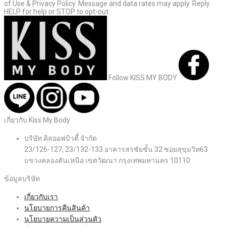
of Use & Privacy Policy. Message and data rates may apply. Reply
HELP for help or STOP to opt-out.
Follow KISS MY BODY
เกี่ยวกับ Kiss My Body
บริษัท คิสออฟบิวตี้ จำกัด
23/126-127, 23/132-133 อาคารสรชัยชั้น 32 ซอยสุขุมวิท63
แขวงคลองตันเหนือ เขตวัฒนา กรุงเทพมหานคร 10110
ข้อมูลบริษัท
เกี่ยวกับเรา
นโยบายการคืนสินค้า
นโยบายความเป็นส่วนตัว