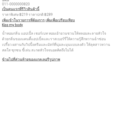
011-0000000820
เป็นคนแรกที่รีวิวสินค้านี้
ราคาพิเศษ
฿219
ราคาปกติ
฿289
เพิ่มเข้าในรายการที่ต้องการ
เพิ่มเพื่อเปรียบเทียบ
Kiss my body
น้ำหอมกลิ่น แอปเปิ้ล เชอร์เบท หอมเย้ายวนชวนให้หลอมละลายหัวใจ
ด้วยกลิ่นของแคนดี้แอปเปิ้ลและราสเบอร์รี่ให้ความรู้สึกหวานฉ่ำซ่อน
เปรี้ยว ผสานกับวิปปิ้งครีมและมัสก์ที่นุ่มละมุนแบบลงตัว ให้ลุคสาวหวาน
สดใส ซุกซน ขี้เล่น สะกดหัวใจจนอดคิดถึงไม่ได้
ข้ามไปที่ส่วนท้ายของแกลเลอรีรูปภาพ