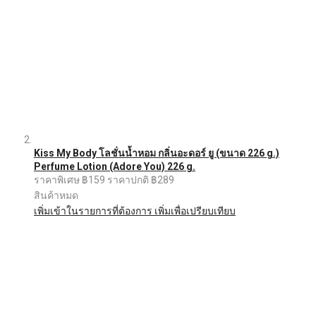
Kiss My Body โลชั่นน้ำหอม กลิ่นอะดอร์ ยู (ขนาด 226 g.)
Perfume Lotion (Adore You) 226 g.
ราคาพิเศษ
฿159
ราคาปกติ
฿289
สินค้าหมด
เพิ่มเข้าในรายการที่ต้องการ
เพิ่มเพื่อเปรียบเทียบ