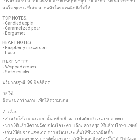
เปรี้ยว ผสานกับวิปปิ้งครีมและมัสก์ที่นุ่มละมุนแบบลงตัว ให้ลุคสาวหวาน
สดใส ซุกซน ขี้เล่น สะกดหัวใจจนอดคิดถึงไม่ได้
TOP NOTES:
- Candied apple
- Caramelized pear
- Bergamot
HEART NOTES:
- Raspberry macaroon
- Rose
BASE NOTES:
- Whipped cream
- Satin musks
ปริมาณสุทธิ: 88 มิลลิลิตร
วิธีใช้:
ฉีดพรมทั่วร่างกาย เพื่อให้ความหอม
คำเตือน:
- สำหรับใช้ภายนอกเท่านั้น หลีกเลี่ยงการสัมผัสบริเวณรอบดวงตา
- หากใช้แล้วมีความผิดปกติหรือระคายเคือง ควรหยุดใช้แล้วปรึกษาแพทย์
- เก็บให้พ้นจากแสงแดด ความร้อน และเก็บให้พ้นจากมือเด็ก
- มีส่วนผสมจากธรรมชาติซึ่งอาจส่งผลให้น้ำหอมสีเหลืองขึ้นได้ (ไม่ส่งผล