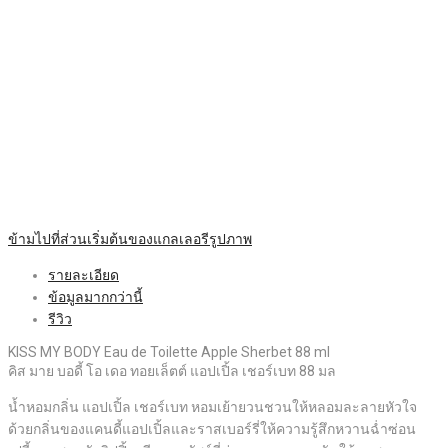
ข้ามไปที่ส่วนเริ่มต้นของแกลเลอรีรูปภาพ
รายละเอียด
ข้อมูลมากกว่านี้
รีวิว
KISS MY BODY Eau de Toilette Apple Sherbet 88 ml
คิส มาย บอดี้ โอ เดอ ทอยเล็ตต์ แอปเปิ้ล เชอร์เบท 88 มล
น้ำหอมกลิ่น แอปเปิ้ล เชอร์เบท หอมเย้ายวนชวนให้หลอมละลายหัวใจ
ด้วยกลิ่นของแคนดี้แอปเปิ้ลและราสเบอร์รี่ให้ความรู้สึกหวานฉ่ำซ่อน