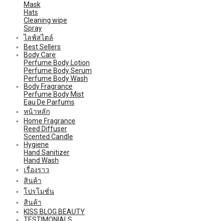
Mask
Hats
Cleaning wipe
Spray
ไลฟ์สไตล์
Best Sellers
Body Care
Perfume Body Lotion
Perfume Body Serum
Perfume Body Wash
Body Fragrance
Perfume Body Mist
Eau De Parfums
หน้าหลัก
Home Fragrance
Reed Diffuser
Scented Candle
Hygiene
Hand Sanitizer
Hand Wash
เรื่องราว
สินค้า
โปรโมชั่น
สินค้า
KISS BLOG BEAUTY
TESTIMONIALS