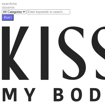
searchme
closeme
ค้นหา