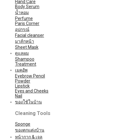
Hand Care
Body Serum
น้ำหอม
Perfume
Paris Corner
อุปกรณ์
Facial cleanser
มาส์กหน้า
Sheet Mask
ดูแลผม
Shampoo
Treatment
เมคอัพ
Eyebrow Pencil
Powder
Lipstick
Eyes and Cheeks
Nail
ของใช้ในบ้าน
Cleaning Tools
Sponge
ของตกแต่งบ้าน
หน้ากาก & เจล