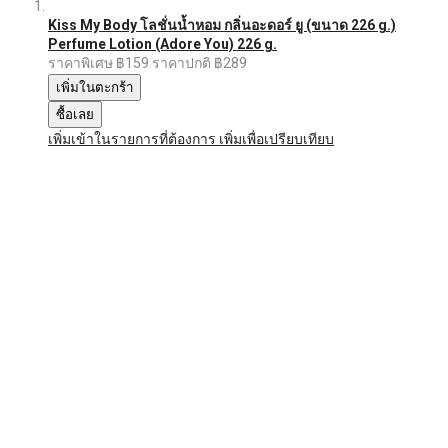
Kiss My Body โลชั่นน้ำหอม กลิ่นอะดอร์ ยู (ขนาด 226 g.)
Perfume Lotion (Adore You) 226 g.
ราคาพิเศษ
฿159
ราคาปกติ
฿289
เพิ่มในตะกร้า
ซื้อเลย
เพิ่มเข้าในรายการที่ต้องการ
เพิ่มเพื่อเปรียบเทียบ