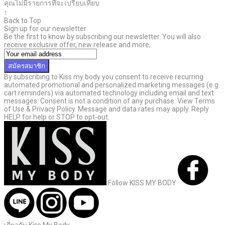
คุณไม่มีรายการที่จะเปรียบเทียบ
↑
Back to Top
Sign up for our newsletter
Be the first to know by subscribing our newsletter. You will also
receive exclusive offer, new release and more,
สมัครสมาชิก
By subscribing to Kiss my body you consent to receive recurring
automated promotional and personalized marketing messages (e.g.
cart reminders) via automated technology including email and text
messages. Consent is not a condition of any purchase. View Terms
of Use & Privacy Policy. Message and data rates may apply. Reply
HELP for help or STOP to opt-out.
Follow KISS MY BODY
เกี่ยวกับ Kiss My Body