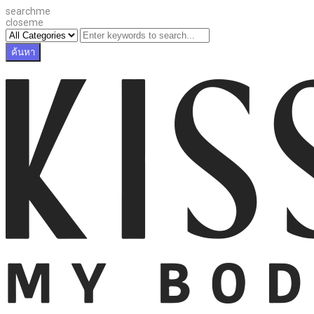
searchme
closeme
ค้นหา