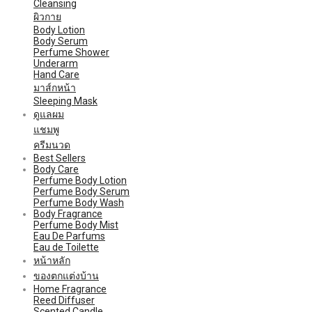
Cleansing
ผิวกาย
Body Lotion
Body Serum
Perfume Shower
Underarm
Hand Care
มาส์กหน้า
Sleeping Mask
ดูแลผม
แชมพู
ครีมนวด
Best Sellers
Body Care
Perfume Body Lotion
Perfume Body Serum
Perfume Body Wash
Body Fragrance
Perfume Body Mist
Eau De Parfums
Eau de Toilette
หน้าหลัก
ของตกแต่งบ้าน
Home Fragrance
Reed Diffuser
Scented Candle