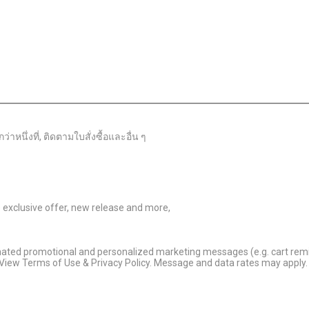
าหนึ่งที่, ติดตามใบสั่งซื้อและอื่น ๆ
ve exclusive offer, new release and more,
omated promotional and personalized marketing messages (e.g. cart rem
 View Terms of Use & Privacy Policy. Message and data rates may apply. 