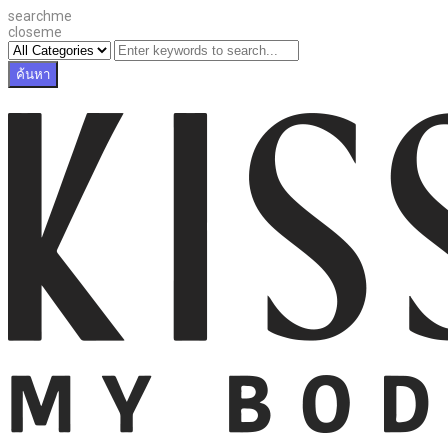
searchme
closeme
ค้นหา