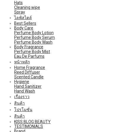
Hats
Cleaning wipe
Spray
ไลฟ์สไตล์
Best Sellers
Body Care
Perfume Body Lotion
Perfume Body Serum
Perfume Body Wash
Body Fragrance
Perfume Body Mist
Eau De Parfums
หน้าหลัก
Home Fragrance
Reed Diffuser
Scented Candle
Hygiene
Hand Sanitizer
Hand Wash
เรื่องราว
สินค้า
โปรโมชั่น
สินค้า
KISS BLOG BEAUTY
TESTIMONIALS
Brand