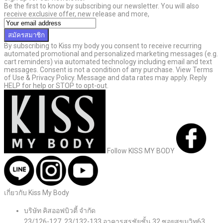
Be the first to know by subscribing our newsletter. You will also
receive exclusive offer, new release and more,
สมัครสมาชิก
By subscribing to Kiss my body you consent to receive recurring
automated promotional and personalized marketing messages (e.g.
cart reminders) via automated technology including email and text
messages. Consent is not a condition of any purchase. View Terms
of Use & Privacy Policy. Message and data rates may apply. Reply
HELP for help or STOP to opt-out.
Follow KISS MY BODY
เกี่ยวกับ Kiss My Body
บริษัท คิสออฟบิวตี้ จำกัด
23/126-127, 23/132-133 อาคารสรชัยชั้น 32 ซอยสุขุมวิท63