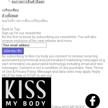
ลบรายการสินค้านี้ออก
เปรียบเทียบ
ล้างทั้งหมด
คุณไม่มีรายการที่จะเปรียบเทียบ
↑
Back to Top
Sign up for our newsletter
Be the first to know by subscribing our newsletter. You will also
receive exclusive offer, new release and more,
สมัครสมาชิก
By subscribing to Kiss my body you consent to receive recurring
automated promotional and personalized marketing messages (e.g.
cart reminders) via automated technology including email and text
messages. Consent is not a condition of any purchase. View Terms
of Use & Privacy Policy. Message and data rates may apply. Reply
HELP for help or STOP to opt-out.
Follow KISS MY BODY