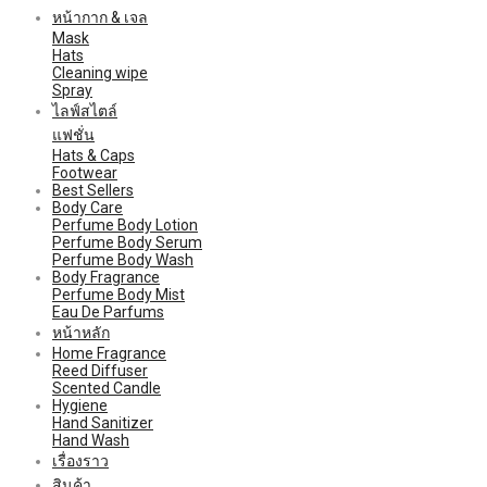
หน้ากาก & เจล
Mask
Hats
Cleaning wipe
Spray
ไลฟ์สไตล์
แฟชั่น
Hats & Caps
Footwear
Best Sellers
Body Care
Perfume Body Lotion
Perfume Body Serum
Perfume Body Wash
Body Fragrance
Perfume Body Mist
Eau De Parfums
หน้าหลัก
Home Fragrance
Reed Diffuser
Scented Candle
Hygiene
Hand Sanitizer
Hand Wash
เรื่องราว
สินค้า