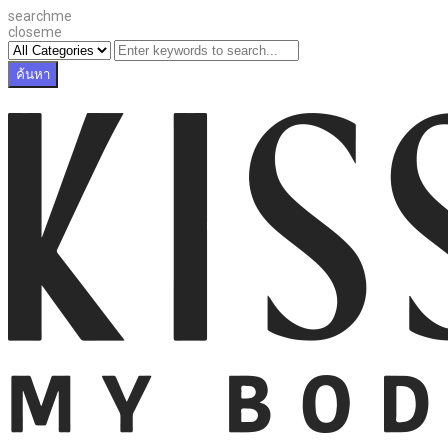
searchme
closeme
ค้นหา