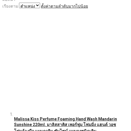
เรียงตาม
ตั้งค่าตามลำดับมากไปน้อย
Malissa Kiss Perfume Foaming Hand Wash Mandarin
Sunshine 220ml. มาลิสสาคิส เพอร์ฟูม โฟมมิ่ง แฮนด์ วอช
โฟมล้างมือ แมนดาริน ซันไชน์ แบบถุงชนิดเติม