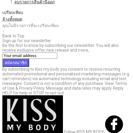
ลบรายการสินค้านี้ออก
เปรียบเทียบ
ล้างทั้งหมด
คุณไม่มีรายการที่จะเปรียบเทียบ
↑
Back to Top
Sign up for our newsletter
Be the first to know by subscribing our newsletter. You will also
receive exclusive offer, new release and more,
สมัครสมาชิก
By subscribing to Kiss my body you consent to receive recurring
automated promotional and personalized marketing messages (e.g.
cart reminders) via automated technology including email and text
messages. Consent is not a condition of any purchase. View Terms
of Use & Privacy Policy. Message and data rates may apply. Reply
HELP for help or STOP to opt-out.
Follow KISS MY BODY