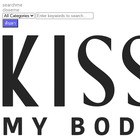
searchme
closeme
ค้นหา