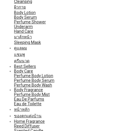
Cleansing
ผิวกาย
Body Lotion
Body Serum
Perfume Shower
Underarm
Hand Care
มาส์กหน้า
Sleeping Mask
ดูแลผม
แชมพู
ครีมนวด
Best Sellers
Body Care
Perfume Body Lotion
Perfume Body Serum
Perfume Body Wash
Body Fragrance
Perfume Body Mist
Eau De Parfums
Eau de Toilette
หน้าหลัก
ของตกแต่งบ้าน
Home Fragrance
Reed Diffuser
Scented Candle