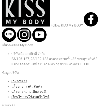
Follow KISS MY BODY
เกี่ยวกับ Kiss My Body
บริษัท คิสออฟบิวตี้ จำกัด
23/126-127, 23/132-133 อาคารสรชัยชั้น 32 ซอยสุขุมวิท63
แขวงคลองตันเหนือ เขตวัฒนา กรุงเทพมหานคร 10110
ข้อมูลบริษัท
เกี่ยวกับเรา
นโยบายการคืนสินค้า
นโยบายความเป็นส่วนตัว
เงื่อนไขการใช้งานเว็บไซต์
ช่วยเหลือ