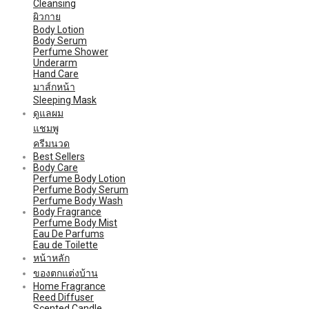
Cleansing
ผิวกาย
Body Lotion
Body Serum
Perfume Shower
Underarm
Hand Care
มาส์กหน้า
Sleeping Mask
ดูแลผม
แชมพู
ครีมนวด
Best Sellers
Body Care
Perfume Body Lotion
Perfume Body Serum
Perfume Body Wash
Body Fragrance
Perfume Body Mist
Eau De Parfums
Eau de Toilette
หน้าหลัก
ของตกแต่งบ้าน
Home Fragrance
Reed Diffuser
Scented Candle