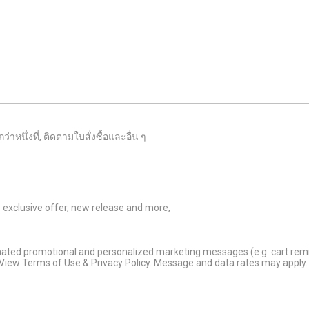
าหนึ่งที่, ติดตามใบสั่งซื้อและอื่น ๆ
ve exclusive offer, new release and more,
omated promotional and personalized marketing messages (e.g. cart rem
 View Terms of Use & Privacy Policy. Message and data rates may apply. 