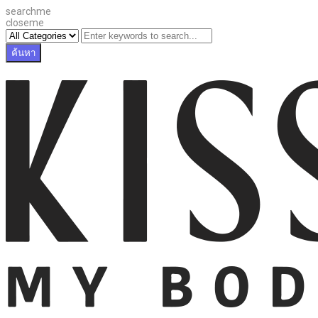
searchme
closeme
ค้นหา