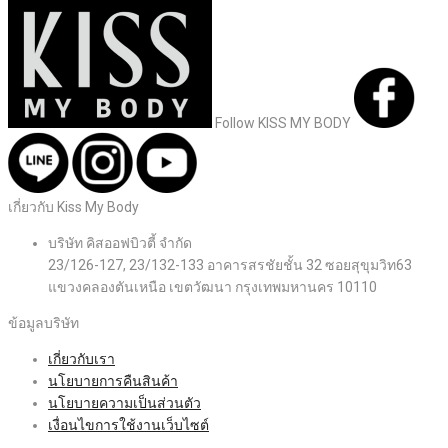
Follow KISS MY BODY
เกี่ยวกับ Kiss My Body
บริษัท คิสออฟบิวตี้ จำกัด
23/126-127, 23/132-133 อาคารสรชัยชั้น 32 ซอยสุขุมวิท63
แขวงคลองตันเหนือ เขตวัฒนา กรุงเทพมหานคร 10110
ข้อมูลบริษัท
เกี่ยวกับเรา
นโยบายการคืนสินค้า
นโยบายความเป็นส่วนตัว
เงื่อนไขการใช้งานเว็บไซต์