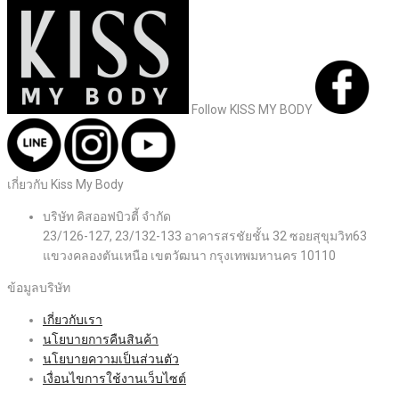
Follow KISS MY BODY
เกี่ยวกับ Kiss My Body
บริษัท คิสออฟบิวตี้ จำกัด
23/126-127, 23/132-133 อาคารสรชัยชั้น 32 ซอยสุขุมวิท63
แขวงคลองตันเหนือ เขตวัฒนา กรุงเทพมหานคร 10110
ข้อมูลบริษัท
เกี่ยวกับเรา
นโยบายการคืนสินค้า
นโยบายความเป็นส่วนตัว
เงื่อนไขการใช้งานเว็บไซต์