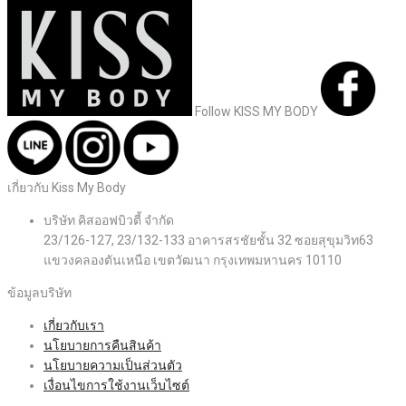
Follow KISS MY BODY
เกี่ยวกับ Kiss My Body
บริษัท คิสออฟบิวตี้ จำกัด
23/126-127, 23/132-133 อาคารสรชัยชั้น 32 ซอยสุขุมวิท63
แขวงคลองตันเหนือ เขตวัฒนา กรุงเทพมหานคร 10110
ข้อมูลบริษัท
เกี่ยวกับเรา
นโยบายการคืนสินค้า
นโยบายความเป็นส่วนตัว
เงื่อนไขการใช้งานเว็บไซต์