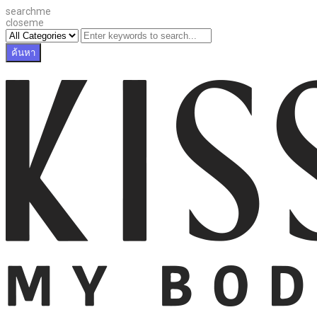
searchme
closeme
ค้นหา