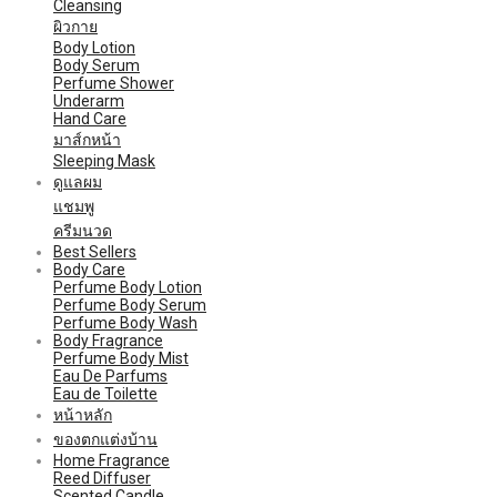
Cleansing
ผิวกาย
Body Lotion
Body Serum
Perfume Shower
Underarm
Hand Care
มาส์กหน้า
Sleeping Mask
ดูแลผม
แชมพู
ครีมนวด
Best Sellers
Body Care
Perfume Body Lotion
Perfume Body Serum
Perfume Body Wash
Body Fragrance
Perfume Body Mist
Eau De Parfums
Eau de Toilette
หน้าหลัก
ของตกแต่งบ้าน
Home Fragrance
Reed Diffuser
Scented Candle