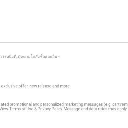
าหนึ่งที่, ติดตามใบสั่งซื้อและอื่น ๆ
ve exclusive offer, new release and more,
omated promotional and personalized marketing messages (e.g. cart rem
 View Terms of Use & Privacy Policy. Message and data rates may apply. 