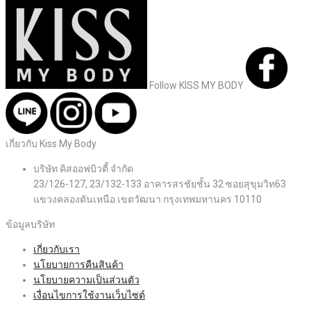
Follow KISS MY BODY
เกี่ยวกับ Kiss My Body
บริษัท คิสออฟบิวตี้ จำกัด
23/126-127, 23/132-133 อาคารสรชัยชั้น 32 ซอยสุขุมวิท63
แขวงคลองตันเหนือ เขตวัฒนา กรุงเทพมหานคร 10110
ข้อมูลบริษัท
เกี่ยวกับเรา
นโยบายการคืนสินค้า
นโยบายความเป็นส่วนตัว
เงื่อนไขการใช้งานเว็บไซต์