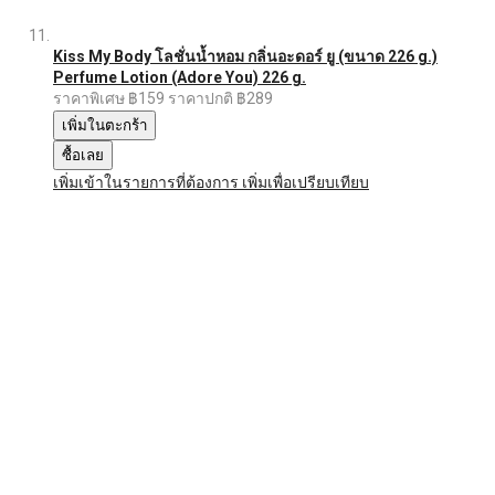
Kiss My Body โลชั่นน้ำหอม กลิ่นอะดอร์ ยู (ขนาด 226 g.)
Perfume Lotion (Adore You) 226 g.
ราคาพิเศษ
฿159
ราคาปกติ
฿289
เพิ่มในตะกร้า
ซื้อเลย
เพิ่มเข้าในรายการที่ต้องการ
เพิ่มเพื่อเปรียบเทียบ