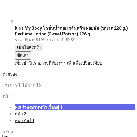
Kiss My Body โลชั่นน้ำหอม กลิ่นสวีท พอยชั่น (ขนาด 226 g.)
Perfume Lotion (Sweet Poison) 226 g.
ราคาพิเศษ
฿159
ราคาปกติ
฿289
เพิ่มในตะกร้า
ซื้อเลย
เพิ่มเข้าในรายการที่ต้องการ
เพิ่มเพื่อเปรียบเทียบ
ตัวกรอง
รายการ
1
-
12
จาก
16
หน้า
คุณกำลังอ่านหน้าเว็บอยู่
1
หน้า
2
หน้า
ถัดไป
แสดง