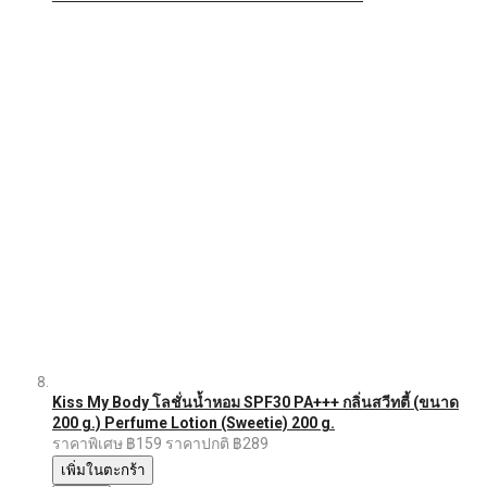
Kiss My Body โลชั่นน้ำหอม SPF30 PA+++ กลิ่นสวีทตี้ (ขนาด
200 g.) Perfume Lotion (Sweetie) 200 g.
ราคาพิเศษ
฿159
ราคาปกติ
฿289
เพิ่มในตะกร้า