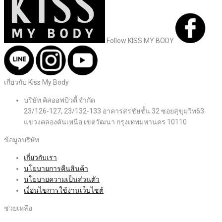
Follow KISS MY BODY
เกี่ยวกับ Kiss My Body
บริษัท คิสออฟบิวตี้ จำกัด
23/126-127, 23/132-133 อาคารสรชัยชั้น 32 ซอยสุขุมวิท63
แขวงคลองตันเหนือ เขตวัฒนา กรุงเทพมหานคร 10110
ข้อมูลบริษัท
เกี่ยวกับเรา
นโยบายการคืนสินค้า
นโยบายความเป็นส่วนตัว
เงื่อนไขการใช้งานเว็บไซต์
ช่วยเหลือ