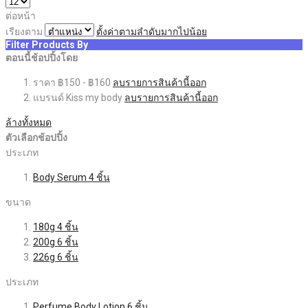
ต่อหน้า
เรียงตาม
ตั้งค่าตามลำดับมากไปน้อย
Filter Products By
ตอนนี้ช้อปปิ้งโดย
ราคา
฿150 - ฿160
ลบรายการสินค้านี้ออก
แบรนด์
Kiss my body
ลบรายการสินค้านี้ออก
ล้างทั้งหมด
ตัวเลือกช้อปปิ้ง
ประเภท
Body Serum
4
ชิ้น
ขนาด
180g
4
ชิ้น
200g
6
ชิ้น
226g
6
ชิ้น
ประเภท
Perfume Body Lotion
6
ชิ้น