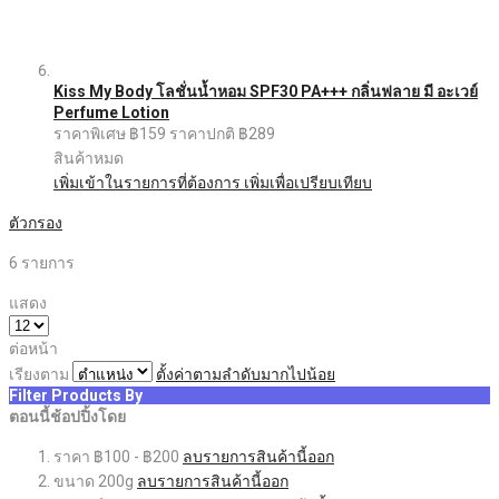
Kiss My Body โลชั่นน้ำหอม SPF30 PA+++ กลิ่นฟลาย มี อะเวย์
Perfume Lotion
ราคาพิเศษ
฿159
ราคาปกติ
฿289
สินค้าหมด
เพิ่มเข้าในรายการที่ต้องการ
เพิ่มเพื่อเปรียบเทียบ
ตัวกรอง
6
รายการ
แสดง
ต่อหน้า
เรียงตาม
ตั้งค่าตามลำดับมากไปน้อย
Filter Products By
ตอนนี้ช้อปปิ้งโดย
ราคา
฿100 - ฿200
ลบรายการสินค้านี้ออก
ขนาด
200g
ลบรายการสินค้านี้ออก