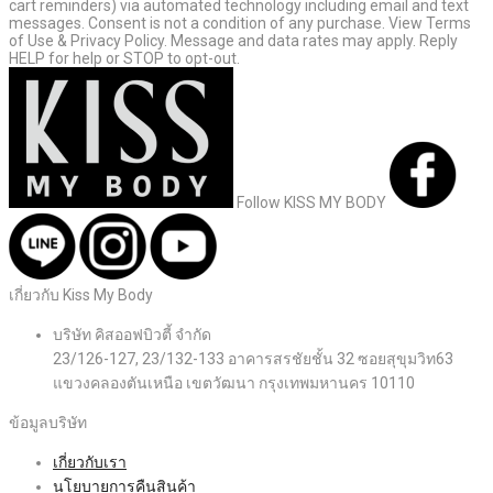
cart reminders) via automated technology including email and text
messages. Consent is not a condition of any purchase. View Terms
of Use & Privacy Policy. Message and data rates may apply. Reply
HELP for help or STOP to opt-out.
Follow KISS MY BODY
เกี่ยวกับ Kiss My Body
บริษัท คิสออฟบิวตี้ จำกัด
23/126-127, 23/132-133 อาคารสรชัยชั้น 32 ซอยสุขุมวิท63
แขวงคลองตันเหนือ เขตวัฒนา กรุงเทพมหานคร 10110
ข้อมูลบริษัท
เกี่ยวกับเรา
นโยบายการคืนสินค้า