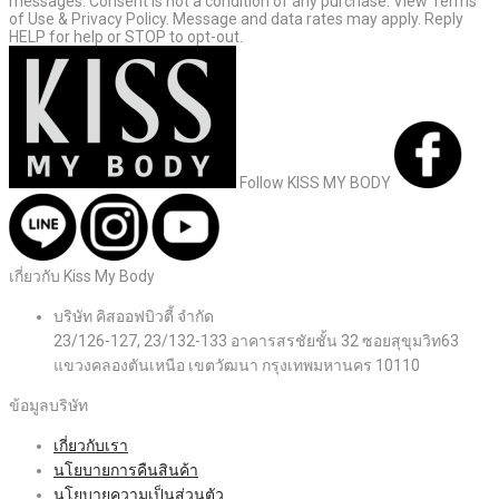
messages. Consent is not a condition of any purchase. View Terms
of Use & Privacy Policy. Message and data rates may apply. Reply
HELP for help or STOP to opt-out.
Follow KISS MY BODY
เกี่ยวกับ Kiss My Body
บริษัท คิสออฟบิวตี้ จำกัด
23/126-127, 23/132-133 อาคารสรชัยชั้น 32 ซอยสุขุมวิท63
แขวงคลองตันเหนือ เขตวัฒนา กรุงเทพมหานคร 10110
ข้อมูลบริษัท
เกี่ยวกับเรา
นโยบายการคืนสินค้า
นโยบายความเป็นส่วนตัว