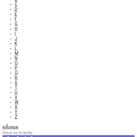
C
D
E
F
G
H
I
J
K
L
M
N
O
P
Q
R
S
T
U
V
W
X
Y
Z
ดูทั้งหมด
Have no brands.