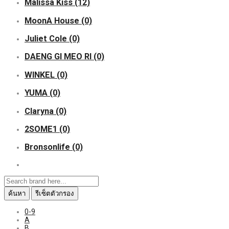
Malissa Kiss
(12)
MoonA House
(0)
Juliet Cole
(0)
DAENG GI MEO RI
(0)
WINKEL
(0)
YUMA
(0)
Claryna
(0)
2SOME1
(0)
Bronsonlife
(0)
ค้นหา
รีเซ็ตตัวกรอง
0-9
A
B