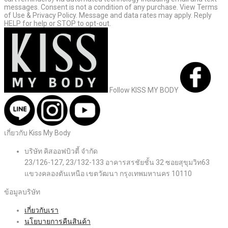
messages. Consent is not a condition of any purchase. View Terms
of Use & Privacy Policy. Message and data rates may apply. Reply
HELP for help or STOP to opt-out.
Follow KISS MY BODY
เกี่ยวกับ Kiss My Body
บริษัท คิสออฟบิวตี้ จำกัด
23/126-127, 23/132-133 อาคารสรชัยชั้น 32 ซอยสุขุมวิท63
แขวงคลองตันเหนือ เขตวัฒนา กรุงเทพมหานคร 10110
ข้อมูลบริษัท
เกี่ยวกับเรา
นโยบายการคืนสินค้า