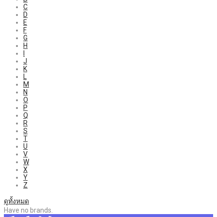
C
D
E
F
G
H
I
J
K
L
M
N
O
P
Q
R
S
T
U
V
W
X
Y
Z
ดูทั้งหมด
Have no brands.