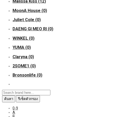
Malissa Kiss
(12)
MoonA House
(0)
Juliet Cole
(0)
DAENG GI MEO RI
(0)
WINKEL
(0)
YUMA
(0)
Claryna
(0)
2SOME1
(0)
Bronsonlife
(0)
ค้นหา
รีเซ็ตตัวกรอง
0-9
A
B