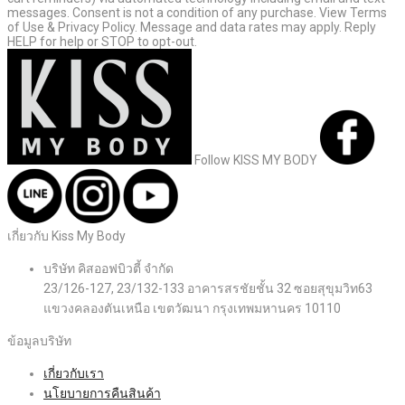
messages. Consent is not a condition of any purchase. View Terms
of Use & Privacy Policy. Message and data rates may apply. Reply
HELP for help or STOP to opt-out.
Follow KISS MY BODY
เกี่ยวกับ Kiss My Body
บริษัท คิสออฟบิวตี้ จำกัด
23/126-127, 23/132-133 อาคารสรชัยชั้น 32 ซอยสุขุมวิท63
แขวงคลองตันเหนือ เขตวัฒนา กรุงเทพมหานคร 10110
ข้อมูลบริษัท
เกี่ยวกับเรา
นโยบายการคืนสินค้า