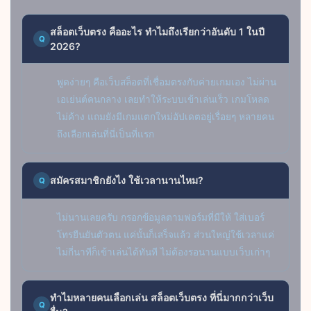
สล็อตเว็บตรง คืออะไร ทำไมถึงเรียกว่าอันดับ 1 ในปี
2026?
พูดง่ายๆ คือเว็บสล็อตที่เชื่อมตรงกับค่ายเกมเอง ไม่ผ่าน
เอเย่นต์คนกลาง เลยทำให้ระบบเข้าเล่นเร็ว เกมโหลด
ไม่ค้าง แถมยังมีเกมแตกใหม่อัปเดตอยู่เรื่อยๆ หลายคน
ถึงเลือกเล่นที่นี่เป็นที่แรก
สมัครสมาชิกยังไง ใช้เวลานานไหม?
ไม่นานเลยครับ กรอกข้อมูลตามฟอร์มที่มีให้ ใส่เบอร์
โทรยืนยันตัวตน แค่นั้นก็เสร็จแล้ว ส่วนใหญ่ใช้เวลาแค่
ไม่กี่นาทีก็เข้าเล่นได้ทันที ไม่ต้องรอนานแบบเว็บเก่าๆ
ทำไมหลายคนเลือกเล่น สล็อตเว็บตรง ที่นี่มากกว่าเว็บ