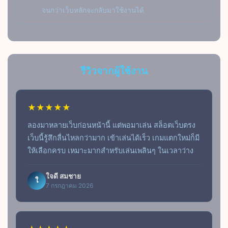
จนกว่าเว็บหลักจะกลับมาใช้งานได้
รีวิวจากผู้ใช้งาน
★★★★★
ลองมาหลายเว็บก่อนหน้านี้ แต่พอมาเล่น สล็อตเว็บตรง
เว็บนี้รู้สึกลื่นไหลกว่ามาก เข้าเล่นได้เร็ว เกมแตกใหม่ก็มี
ให้เลือกครบ เหมาะมากสำหรับเล่นเพลินๆ ในเวลาว่าง
ใจดี สมชาย
ใ
7 กรกฎาคม 2026