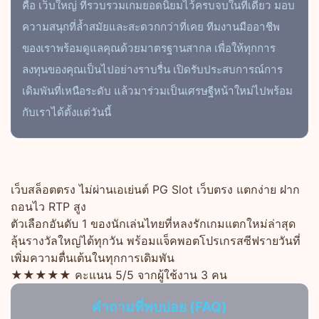
คือ เว็บใหญ่ ที่รวบรวมเกมยอดนิยมไว้ครบจบในที่เดียว มอบ
ความสนุกที่ล้ำสมัยและสะดวกกว่าที่เคย ทีมงานมืออาชีพ
ของเราพร้อมดูแลคุณด้วยมาตรฐานสากล เพื่อให้ทุกการ
ลงทุนของคุณเป็นไปอย่างราบรื่น เปิดรับประสบการณ์การ
เดิมพันที่เหนือระดับ แล้วมาร่วมเป็นเศรษฐีหน้าใหม่ไปพร้อม
กับเราได้ตั้งแต่วันนี้
เว็บสล็อตตรง ไม่ผ่านเอเย่นต์ PG Slot เว็บตรง แตกง่าย ฝาก
ถอนไว RTP สูง
ตัวเลือกอันดับ 1 ของนักเล่นไทยที่หลงรักเกมแตกใหม่ล่าสุด
ลุ้นรางวัลใหญ่ได้ทุกวัน พร้อมแจ็คพอตโปรเกรสซีฟรายวันที่
เพิ่มความตื่นเต้นในทุกการเดิมพัน
★★★★★
คะแนน 5/5 จากผู้ใช้งาน 3 คน
คำถามที่พบบ่อย (FAQ)