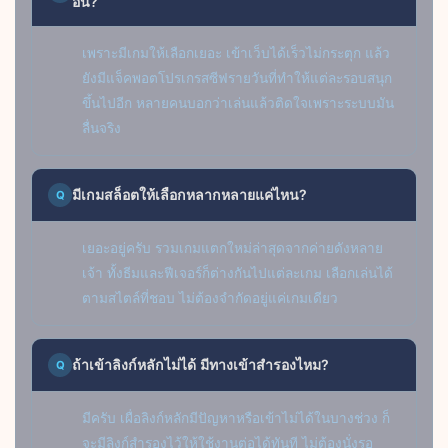
อื่น?
เพราะมีเกมให้เลือกเยอะ เข้าเว็บได้เร็วไม่กระตุก แล้ว
ยังมีแจ็คพอตโปรเกรสซีฟรายวันที่ทำให้แต่ละรอบสนุก
ขึ้นไปอีก หลายคนบอกว่าเล่นแล้วติดใจเพราะระบบมัน
ลื่นจริง
มีเกมสล็อตให้เลือกหลากหลายแค่ไหน?
เยอะอยู่ครับ รวมเกมแตกใหม่ล่าสุดจากค่ายดังหลาย
เจ้า ทั้งธีมและฟีเจอร์ก็ต่างกันไปแต่ละเกม เลือกเล่นได้
ตามสไตล์ที่ชอบ ไม่ต้องจำกัดอยู่แค่เกมเดียว
ถ้าเข้าลิงก์หลักไม่ได้ มีทางเข้าสำรองไหม?
มีครับ เผื่อลิงก์หลักมีปัญหาหรือเข้าไม่ได้ในบางช่วง ก็
จะมีลิงก์สำรองไว้ให้ใช้งานต่อได้ทันที ไม่ต้องนั่งรอ