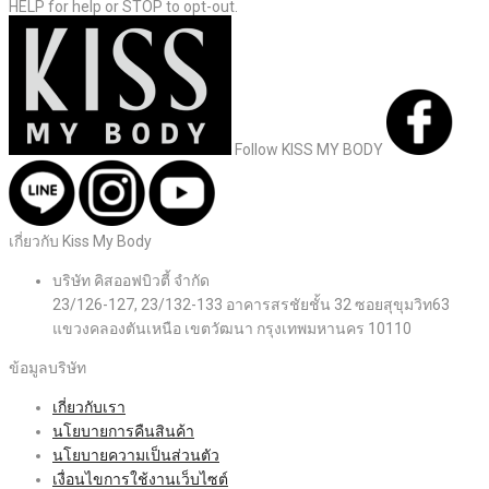
HELP for help or STOP to opt-out.
Follow KISS MY BODY
เกี่ยวกับ Kiss My Body
บริษัท คิสออฟบิวตี้ จำกัด
23/126-127, 23/132-133 อาคารสรชัยชั้น 32 ซอยสุขุมวิท63
แขวงคลองตันเหนือ เขตวัฒนา กรุงเทพมหานคร 10110
ข้อมูลบริษัท
เกี่ยวกับเรา
นโยบายการคืนสินค้า
นโยบายความเป็นส่วนตัว
เงื่อนไขการใช้งานเว็บไซต์