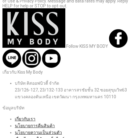
of Use & Privacy Policy. Message and data rates may apply. Reply
HELP for help or STOP to opt-out.
Follow KISS MY BODY
เกี่ยวกับ Kiss My Body
บริษัท คิสออฟบิวตี้ จำกัด
23/126-127, 23/132-133 อาคารสรชัยชั้น 32 ซอยสุขุมวิท63
แขวงคลองตันเหนือ เขตวัฒนา กรุงเทพมหานคร 10110
ข้อมูลบริษัท
เกี่ยวกับเรา
นโยบายการคืนสินค้า
นโยบายความเป็นส่วนตัว